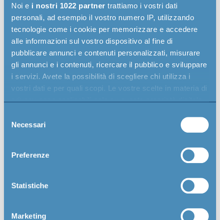
Noi e
i nostri 1022 partner
trattiamo i vostri dati
scelta che ci ha resi precursori a livello nazionale e
personali, ad esempio il vostro numero IP, utilizzando
punto di riferimento per i collaudi ATP su furgoni,
tecnologie come i cookie per memorizzare e accedere
autoveicoli e semirimorchi isotermici.
alle informazioni sul vostro dispositivo al fine di
pubblicare annunci e contenuti personalizzati, misurare
gli annunci e i contenuti, ricercare il pubblico e sviluppare
i servizi. Avete la possibilità di scegliere chi utilizza i
vostri dati e per quali scopi. Le vostre scelte in materia di
privacy sono applicabili solo su questa proprietà digitale
in cui avete effettuato le vostre scelte. È possibile
Selezione
Collaudi e certificazioni
modificare o revocare il proprio consenso in qualsiasi
Necessari
del
momento dalla Dichiarazione sui cookie o facendo clic
ATP su misura
consenso
sull'icona di attivazione della privacy.
Preferenze
Non ci limitiamo a eseguire il collaudo:
Con il tuo consenso, vorremmo anche:
analizziamo il mezzo, la tipologia di
raccogliere informazioni sulla tua posizione
Statistiche
trasporto e la reale necessità operativa per
geografica, con un'approssimazione di qualche
suggerire la certificazione ATP più efficiente.
metro,
Marketing
Identificare il tuo dispositivo, scansionandolo