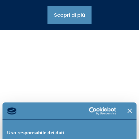
Scopri di più
Primi, da 40 anni
Con oltre 40 anni di esperienza nel settore dei veicoli
isotermici e refrigerati, maturata grazie alla
competenza del nostro fondatore nel mondo della
carrozzeria specializzata, affianchiamo trasportatori,
aziende logistiche e operatori del food nella gestione
della certificazione ATP. Dal 2021 operiamo come
Stazione di Prova ATP privata, progettando e
Uso responsabile dei dati
realizzando internamente i nostri tunnel di prova: una